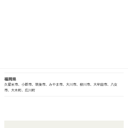
本店を拠点とした以下のエリアを対象エリアとしています。
ご不明な場合はお気軽にお問い合わせください。
佐賀県
神埼市、佐賀市、小城市、鳥栖市、多久市、武雄市、伊万里市、鹿島市、嬉
野市、唐津市、吉野ヶ里町、基山町、上峰町、みやき町、玄界町、有田町、
大町町、江北町、白石町、太良町
福岡県
久留米市、小郡市、筑後市、みやま市、大川市、柳川市、大牟田市、八女
市、大木町、広川町